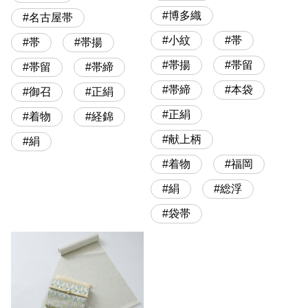
博多織
名古屋帯
小紋
帯
帯
帯揚
帯揚
帯留
帯留
帯締
帯締
本袋
御召
正絹
正絹
着物
経錦
献上柄
絹
着物
福岡
絹
総浮
袋帯