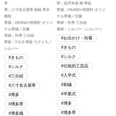
草
帯：総浮本袋 梅 華紋
帯：八寸名古屋帯 絹組 寄木
帯揚：OKANO×明星軒 オリジ
横段
ナル帯揚／京藤
帯揚：OKANO×明星軒 オリジ
帯締：衿秀 三分紐
ナル帯揚／京藤
素材：シルバー（シルバー）
帯締：衿秀 三分紐
お出かけ・街着
帯留：T.O.D 帯留 ウグイス／
きもの
シルバー
シルク
きもの
伝統的工芸品
シルク
入学式
三分紐
刺繍
八寸名古屋帯
卒業式
博多
博多
博多帯
博多帯
博多織