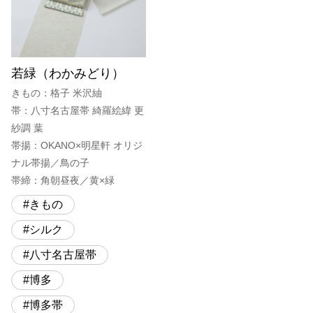
若緑（わかみどり）
きもの：格子 米沢紬
帯：八寸名古屋帯 綺羅絵緯 更
紗調 葉
帯揚：OKANO×明星軒 オリジ
ナル帯揚／鳥の子
帯締：角朝昼夜／黄×緑
きもの
シルク
八寸名古屋帯
博多
博多帯