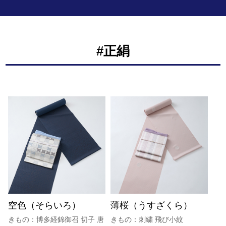
#正絹
空色（そらいろ）
薄桜（うすざくら）
きもの：博多経錦御召 切子 唐
きもの：刺繍 飛び小紋