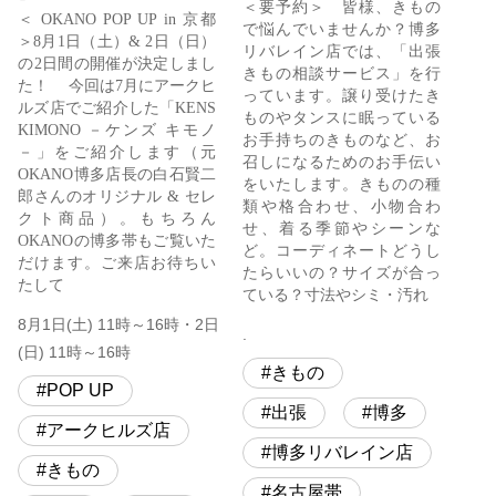
＜要予約＞ 皆様、きもの
＜ OKANO POP UP in 京都
で悩んでいませんか？博多
＞8月1日（土）& 2日（日）
リバレイン店では、「出張
の2日間の開催が決定しまし
きもの相談サービス」を行
た！ 今回は7月にアークヒ
っています。譲り受けたき
ルズ店でご紹介した「KENS
ものやタンスに眠っている
KIMONO －ケンズ キモノ
お手持ちのきものなど、お
－」をご紹介します（元
召しになるためのお手伝い
OKANO博多店長の白石賢二
をいたします。きものの種
郎さんのオリジナル & セレ
類や格合わせ、小物合わ
クト商品）。もちろん
せ、着る季節やシーンな
OKANOの博多帯もご覧いた
ど。コーディネートどうし
だけます。ご来店お待ちい
たらいいの？サイズが合っ
たして
ている？寸法やシミ・汚れ
8月1日(土) 11時～16時・2日
.
(日) 11時～16時
きもの
POP UP
出張
博多
アークヒルズ店
博多リバレイン店
きもの
名古屋帯