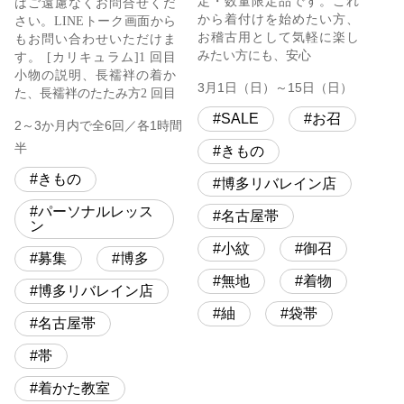
定・数量限定品です。これ
はご遠慮なくお問合せくだ
から着付けを始めたい方、
さい。LINEトーク画面から
お稽古用として気軽に楽し
もお問い合わせいただけま
みたい方にも、安心
す。 [カリキュラム]1 回目
小物の説明、長襦袢の着か
3月1日（日）～15日（日）
た、長襦袢のたたみ方2 回目
SALE
お召
2～3か月内で全6回／各1時間
半
きもの
きもの
博多リバレイン店
パーソナルレッス
名古屋帯
ン
小紋
御召
募集
博多
無地
着物
博多リバレイン店
紬
袋帯
名古屋帯
帯
着かた教室