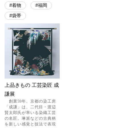
着物
福岡
袋帯
上品きもの 工芸染匠 成
謙展
創業59年、京都の染工房
「成謙」は、二代目・渡辺
賢太郎氏が率いる染織工芸
の名匠。琳派などの古典柄
を新しい感覚と技法で表現