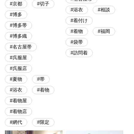
京都
切子
浴衣
相談
博多
着付け
博多帯
着物
福岡
博多織
袋帯
名古屋帯
訪問着
呉服屋
呉服店
夏物
帯
浴衣
着物
着物屋
着物店
網代
限定