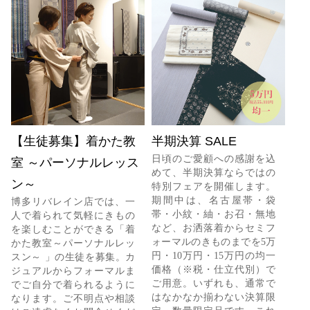
【生徒募集】着かた教
半期決算 SALE
日頃のご愛顧への感謝を込
室 ～パーソナルレッス
めて、半期決算ならではの
ン～
特別フェアを開催します。
期間中は、名古屋帯・袋
博多リバレイン店では、一
帯・小紋・紬・お召・無地
人で着られて気軽にきもの
など、お洒落着からセミフ
を楽しむことができる「着
ォーマルのきものまでを5万
かた教室～パーソナルレッ
円・10万円・15万円の均一
スン～ 」の生徒を募集。カ
価格（※税・仕立代別）で
ジュアルからフォーマルま
ご用意。いずれも、通常で
でご自分で着られるように
はなかなか揃わない決算限
なります。ご不明点や相談