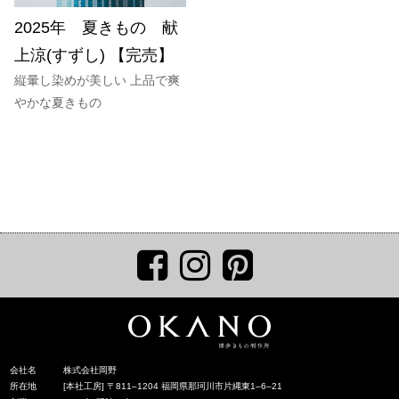
2025年 夏きもの 献
上涼(すずし) 【完売】
縦暈し染めが美しい 上品で爽
やかな夏きもの
会社名
株式会社岡野
所在地
[本社工房] 〒811‒1204 福岡県那珂川市片縄東1‒6‒21