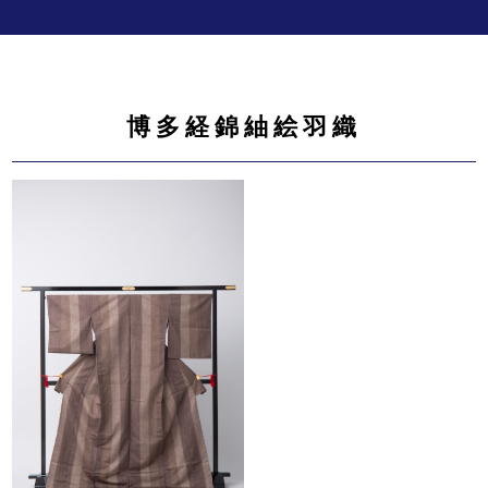
博多経錦紬絵羽織