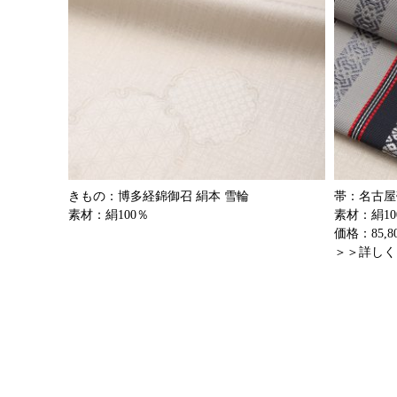
きもの：博多経錦御召 絹本 雪輪
帯：名古屋
素材：絹100％
素材：絹10
価格：85,8
＞＞詳しく