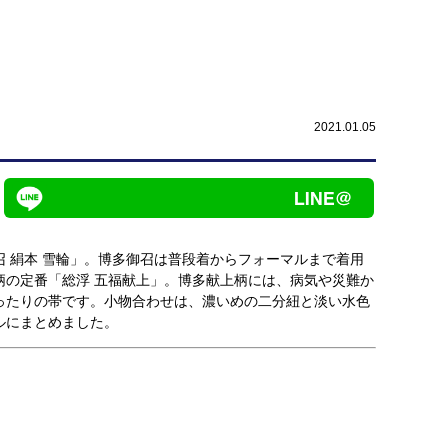
2021.01.05
 絹本 雪輪」。博多御召は普段着からフォーマルまで着用
柄の定番「総浮 五福献上」。博多献上柄には、病気や災難か
ったりの帯です。小物合わせは、濃いめの二分紐と淡い水色
ルにまとめました。