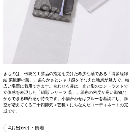
きものは、伝統的工芸品の指定を受けた希少な紬である「博多経錦
紬 菜籠麻の葉」。柔らかさとシャリ感をそなえた地風が魅力で、幅
広い場面に着用できます。合わせる帯は、光と影のコントラストで
立体感を表現した「絹彫 レリーフ 葵」。絹糸の密度が高い織物だ
からできる凹凸感が特長です。小物合わせはブルーを基調にし、雨
空が増えてくる二十四節気＜芒種＞にちなんだコーディネートの完
成です。
お出かけ・街着