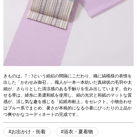
きものは、7：3という経絽の間隔にこだわり、織に縞模様の表情を
出した「かわせみ御召」。職人が一本一本紡いだ真綿状の毛羽や太
細が、さらりとした清涼感のある手触りを生み出しています。合わ
せる帯は、緯糸に美濃和紙を使用し、絹の光沢と和紙のマットな質
感が、涼し気な趣を感じる「絽紙布献上」をセレクト。小物合わせ
はブルー系でまとめ、暑さが本格的になる小暑にぴったりの上品か
つ爽やかなコーディネートの完成です。
お出かけ・街着
浴衣・夏着物