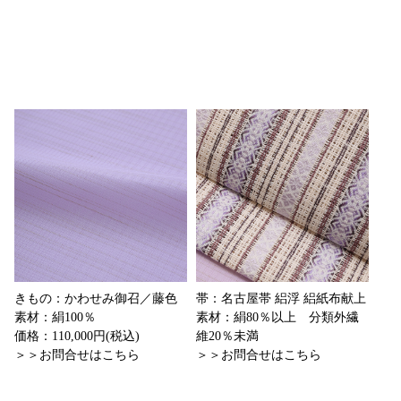
きもの：かわせみ御召／藤色
帯：名古屋帯 絽浮 絽紙布献上
素材：絹100％
素材：絹80％以上 分類外繊
価格：110,000円(税込)
維20％未満
＞＞お問合せはこちら
＞＞お問合せはこちら