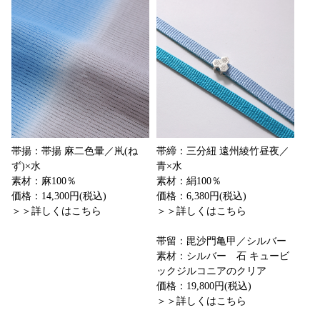
帯揚：帯揚 麻二色暈／鼡(ね
帯締：三分紐 遠州綾竹昼夜／
ず)×水
青×水
素材：麻100％
素材：絹100％
価格：14,300円(税込)
価格：6,380円(税込)
＞＞詳しくはこちら
＞＞詳しくはこちら
帯留：毘沙門亀甲／シルバー
素材：シルバー 石 キュービ
ックジルコニアのクリア
価格：19,800円(税込)
＞＞詳しくはこちら