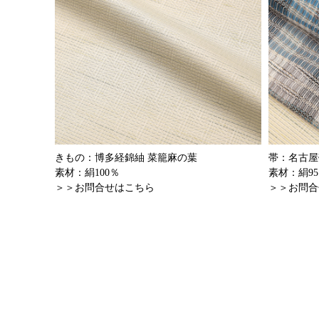
きもの：博多経錦紬 菜籠麻の葉
帯：名古屋
素材：絹100％
素材：絹9
＞＞お問合せはこちら
＞＞お問合