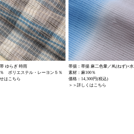
帯 ゆらぎ 時雨
帯揚：帯揚 麻二色暈／鼡(ねず)×水
5％ ポリエステル・レーヨン５％
素材：麻100％
せはこちら
価格：14,300円(税込)
＞＞詳しくはこちら