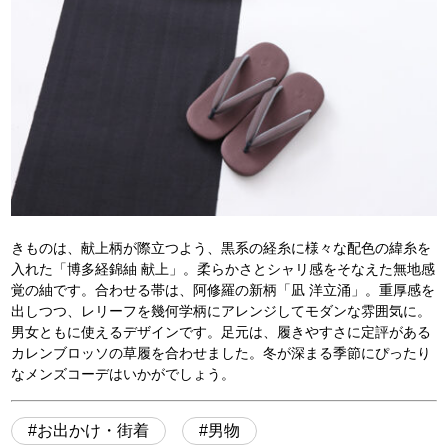
きものは、献上柄が際立つよう、黒系の経糸に様々な配色の緯糸を
入れた「博多経錦紬 献上」。柔らかさとシャリ感をそなえた無地感
覚の紬です。合わせる帯は、阿修羅の新柄「凪 洋立涌」。重厚感を
出しつつ、レリーフを幾何学柄にアレンジしてモダンな雰囲気に。
男女ともに使えるデザインです。足元は、履きやすさに定評がある
カレンブロッソの草履を合わせました。冬が深まる季節にぴったり
なメンズコーデはいかがでしょう。
お出かけ・街着
男物