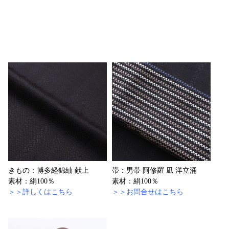
きもの：博多経錦紬 献上
帯：男帯 阿修羅 凪 洋立涌
素材：絹100％
素材：絹100％
＞＞詳しくはこちら
＞＞お問合せはこちら