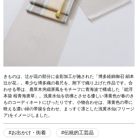
きものは、辻が花の部分に金彩加工が施された「博多経錦御召 絹本
辻が花」。希少な博多織の着尺を、附下で織り上げた作品です。合
わせる帯は、鹿草木夾纈屏風をモチーフに青海波で構成した「総浮
本袋 桜青海唐草」。浅黄水仙を彷彿とさせる優しい薄黄色が春のき
ものコーディネートにぴったりです。小物合わせは、薄黄色の帯に
映える濃い緑の帯揚を合わせ、まっすぐ凛とした浅黄水仙(フリージ
ア)をイメージしました。
お出かけ・街着
伝統的工芸品