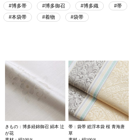
博多帯
博多御召
博多織
帯
本袋帯
着物
袋帯
きもの：博多経錦御召 絹本 辻
帯：袋帯 総浮本袋 桜 青海唐
が花
草
素材：絹100％
素材：絹100％