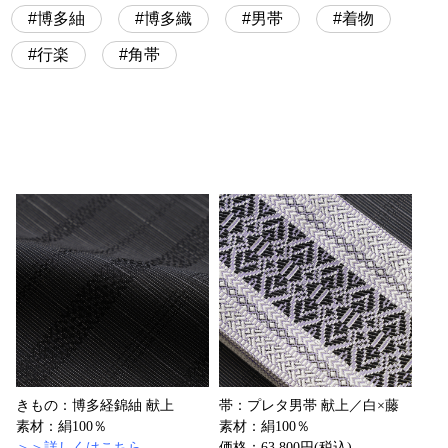
博多紬
博多織
男帯
着物
行楽
角帯
きもの：博多経錦紬 献上
帯：プレタ男帯 献上／白×藤
素材：絹100％
素材：絹100％
＞＞詳しくはこちら
価格：63,800円(税込)