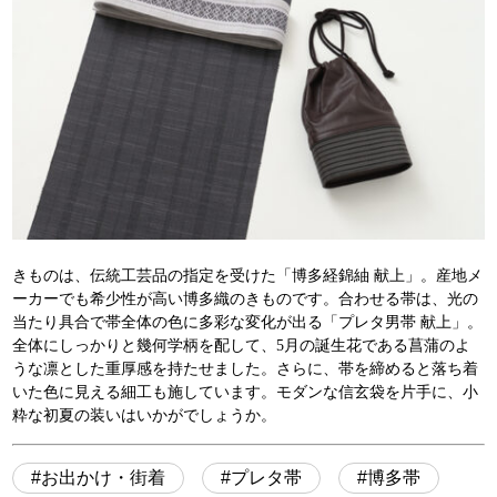
きものは、伝統工芸品の指定を受けた「博多経錦紬 献上」。産地メ
ーカーでも希少性が高い博多織のきものです。合わせる帯は、光の
当たり具合で帯全体の色に多彩な変化が出る「プレタ男帯 献上」。
全体にしっかりと幾何学柄を配して、5月の誕生花である菖蒲のよ
うな凛とした重厚感を持たせました。さらに、帯を締めると落ち着
いた色に見える細工も施しています。モダンな信玄袋を片手に、小
粋な初夏の装いはいかがでしょうか。
お出かけ・街着
プレタ帯
博多帯