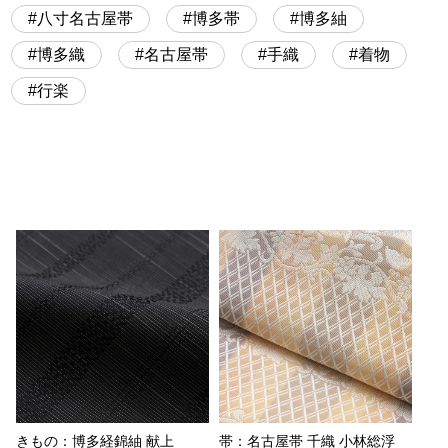
八寸名古屋帯
博多帯
博多紬
博多織
名古屋帯
手織
着物
行楽
きもの：博多経錦紬 献上
帯：名古屋帯 千織 小林総浮