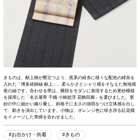
きものは、献上柄が際立つよう、黒系の経糸に様々な配色の緯糸を
入れた「博多経錦紬 献上」。柔らかさとシャリ感をそなえた無地感
覚の紬です。合わせる帯は、横段をモダンに表現するため更紗模様
を採用した「名古屋帯 千織 小林総浮 花飾回廊」を選びました。更
紗の中に細かい織り暈し、斜格子に太さの強弱をつけ立体感を出し
て、動きを演出しています。小物は、オレンジ色に咲き誇る紅花畑
をイメージした帯締を合わせました。
お出かけ・街着
きもの