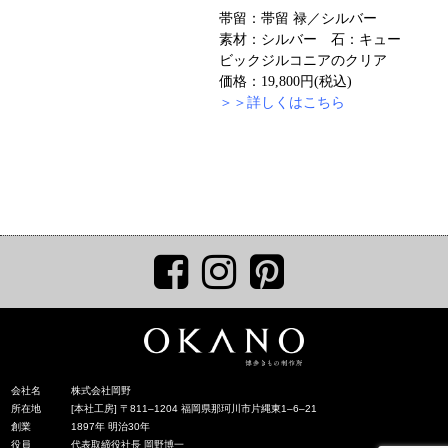
帯留：帯留 禄／シルバー
素材：シルバー 石：キュー
ビックジルコニアのクリア
価格：19,800円(税込)
＞＞詳しくはこちら
会社名
株式会社岡野
所在地
[本社工房] 〒811‒1204 福岡県那珂川市片縄東1‒6‒21
創業
1897年 明治30年
役員
代表取締役社長 岡野博一