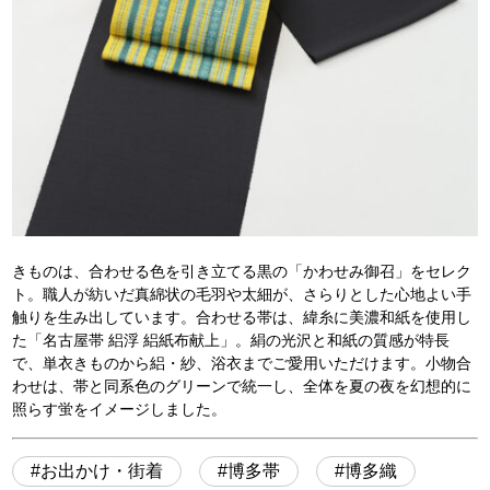
きものは、合わせる色を引き立てる黒の「かわせみ御召」をセレク
ト。職人が紡いだ真綿状の毛羽や太細が、さらりとした心地よい手
触りを生み出しています。合わせる帯は、緯糸に美濃和紙を使用し
た「名古屋帯 絽浮 絽紙布献上」。絹の光沢と和紙の質感が特長
で、単衣きものから絽・紗、浴衣までご愛用いただけます。小物合
わせは、帯と同系色のグリーンで統一し、全体を夏の夜を幻想的に
照らす蛍をイメージしました。
お出かけ・街着
博多帯
博多織