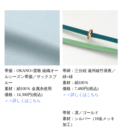
帯揚：OKANO×渡敬 綾織オー
帯締：三分紐 遠州綾竹昼夜／
ルシーズン帯揚／サックスブ
緑×緑
ルー
素材：絹100％
素材：絹100％ 金属糸使用
価格：7,480円(税込)
価格：14,300円(税込)
＞＞詳しくはこちら
＞＞詳しくはこちら
帯留：凛／ゴールド
素材：シルバー（18金メッキ
加工）