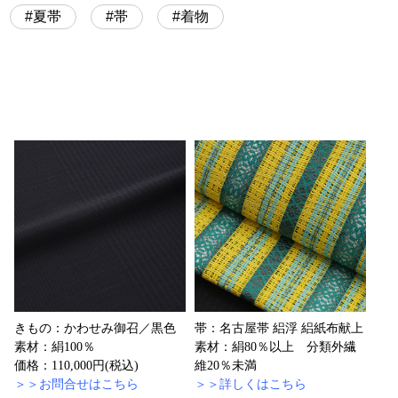
夏帯
帯
着物
きもの：かわせみ御召／黒色
帯：名古屋帯 絽浮 絽紙布献上
素材：絹100％
素材：絹80％以上 分類外繊
価格：110,000円(税込)
維20％未満
＞＞お問合せはこちら
＞＞詳しくはこちら