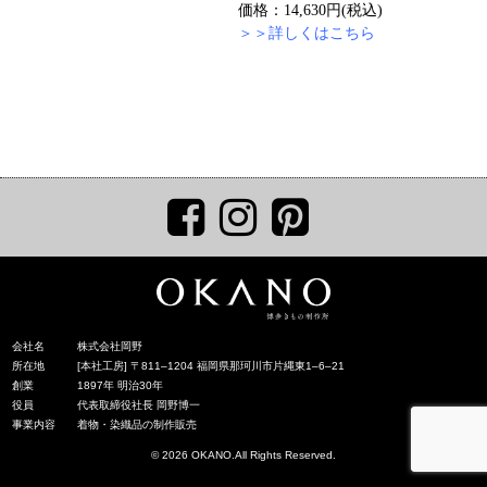
価格：14,630円(税込)
＞＞詳しくはこちら
会社名
株式会社岡野
所在地
[本社工房] 〒811‒1204 福岡県那珂川市片縄東1‒6‒21
創業
1897年 明治30年
役員
代表取締役社長 岡野博一
事業内容
着物・染織品の制作販売
© 2026 OKANO.All Rights Reserved.