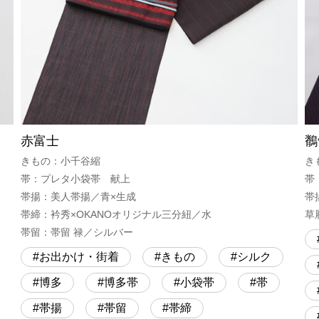
赤富士
鶺
きもの：小千谷縮
き
帯：プレタ小袋帯 献上
帯
帯揚：美人帯揚／青×生成
帯
帯締：衿秀×OKANOオリジナル三分紐／水
草
帯留：帯留 禄／シルバー
お出かけ・街着
きもの
シルク
博多
博多帯
小袋帯
帯
帯揚
帯留
帯締