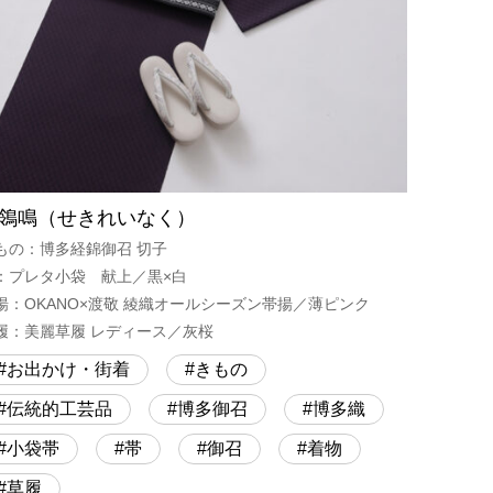
鴒鳴（せきれいなく）
もの：博多経錦御召 切子
：プレタ小袋 献上／黒×白
揚：OKANO×渡敬 綾織オールシーズン帯揚／薄ピンク
履：美麗草履 レディース／灰桜
お出かけ・街着
きもの
伝統的工芸品
博多御召
博多織
小袋帯
帯
御召
着物
草履