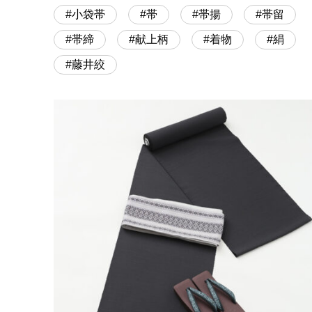
小袋帯
帯
帯揚
帯留
帯締
献上柄
着物
絹
藤井絞