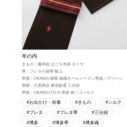
年の内
きもの：藤井絞 はごろ木綿 ダイヤ
帯：プレタ小袋帯 献上
帯揚：OKANO×渡敬 綾織オールシーズン帯揚／グリーン
帯締：大原商店 黄色銀通 三分紐
帯留：OKANO×T.O.D 帯留 禄／ゴールド
お出かけ・街着
きもの
シルク
プレタ
プレタ帯
三分紐
博多
博多帯
博多織