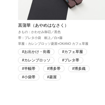
菖蒲華（あやめはなさく）
きもの：かわせみ御召／黒色
帯：プレタ小袋 献上／白×藤
草履：カレンブロッソ菱屋×OKANO カフェ草履
お出かけ・街着
カフェ草履
カレンブロッソ
プレタ帯
半幅帯
博多帯
博多織
小袋帯
菱屋