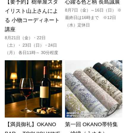
【要予約】樹華屋スタ
心躍る色と柄 長島誠展
8月7日（金）～16日（日） ※
イリスト山上さんによ
最終日は16時まで ※12日
る 小物コーディネート
（水）定休日
講座
8月21日（金）・22日
（土）・ 23日（日）・24日
（月） 各日11時～ 30分程度
【満員御礼】OKANO
第一回 OKANO帯特集