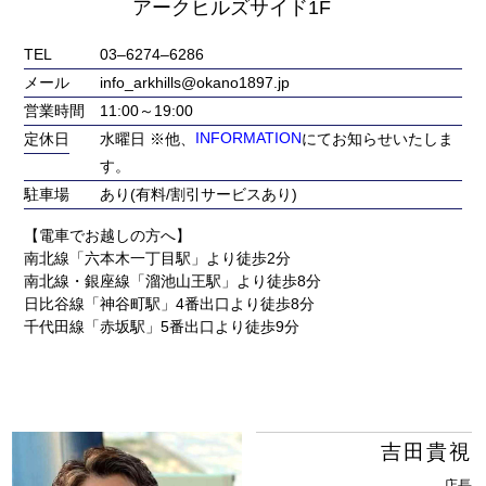
アークヒルズサイド1F
TEL
03‒6274‒6286
メール
info_arkhills@okano1897.jp
営業時間
11:00～19:00
定休日
水曜日 ※他、
INFORMATION
にてお知らせいたしま
す。
駐車場
あり(有料/割引サービスあり)
【電車でお越しの方へ】
南北線「六本木一丁目駅」より徒歩2分
南北線・銀座線「溜池山王駅」より徒歩8分
日比谷線「神谷町駅」4番出口より徒歩8分
千代田線「赤坂駅」5番出口より徒歩9分
吉田貴視
店長