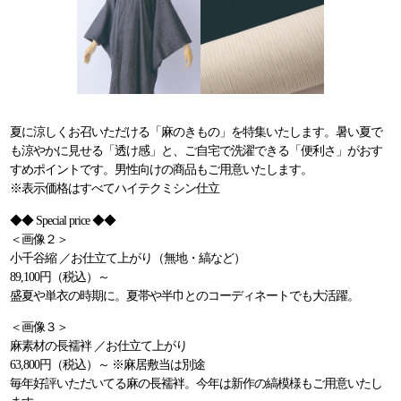
夏に涼しくお召いただける「麻のきもの」を特集いたします。暑い夏で
も涼やかに見せる「透け感」と、ご自宅で洗濯できる「便利さ」がおす
すめポイントです。男性向けの商品もご用意いたします。
※表示価格はすべてハイテクミシン仕立
◆◆ Special price ◆◆
＜画像２＞
小千谷縮 ／お仕立て上がり（無地・縞など）
89,100円（税込）～
盛夏や単衣の時期に。夏帯や半巾とのコーディネートでも大活躍。
＜画像３＞
麻素材の長襦袢 ／お仕立て上がり
63,800円（税込）～ ※麻居敷当は別途
毎年好評いただいてる麻の長襦袢。今年は新作の縞模様もご用意いたし