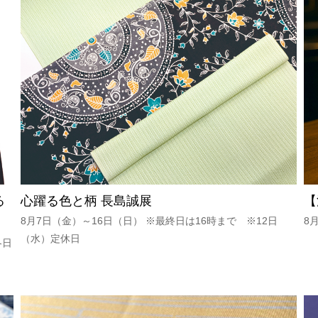
る
心躍る色と柄 長島誠展
【
8月7日（金）～16日（日） ※最終日は16時まで ※12日
8
（水）定休日
各日