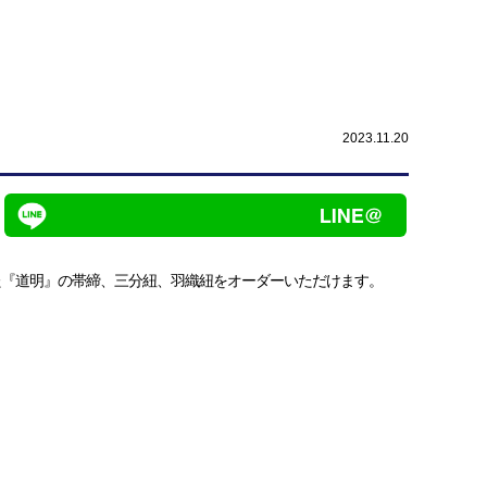
2023.11.20
た『道明』の帯締、三分紐、羽織紐をオーダーいただけます。
）
）
）
）