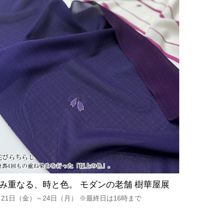
み重なる、時と色。 モダンの老舗 樹華屋展
月21日（金）～24日（月） ※最終日は16時まで