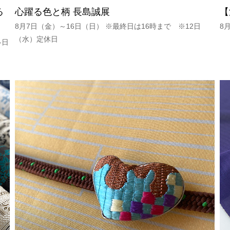
る
心躍る色と柄 長島誠展
【
8月7日（金）～16日（日） ※最終日は16時まで ※12日
8
（水）定休日
各日