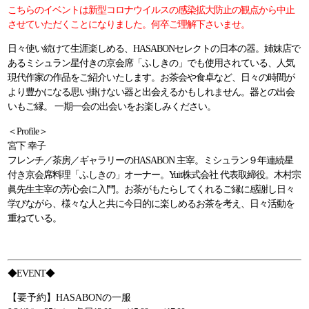
こちらのイベントは新型コロナウイルスの感染拡大防止の観点から中止
させていただくことになりました。何卒ご理解下さいませ。
日々使い続けて生涯楽しめる、HASABONセレクトの日本の器。姉妹店で
あるミシュラン星付きの京会席「ふしきの」でも使用されている、人気
現代作家の作品をご紹介いたします。お茶会や食卓など、日々の時間が
より豊かになる思い掛けない器と出会えるかもしれません。器との出会
いもご縁。 一期一会の出会いをお楽しみください。
＜Profile＞
宮下 幸子
フレンチ／茶房／ギャラリーのHASABON 主宰。ミシュラン９年連続星
付き京会席料理「ふしきの」オーナー。Yuit株式会社 代表取締役。木村宗
眞先生主宰の芳心会に入門。お茶がもたらしてくれるご縁に感謝し日々
学びながら、様々な人と共に今日的に楽しめるお茶を考え、日々活動を
重ねている。
◆EVENT◆
【要予約】HASABONの一服