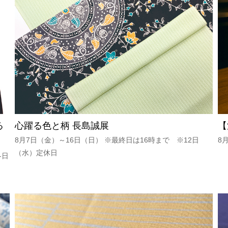
る
心躍る色と柄 長島誠展
【
8月7日（金）～16日（日） ※最終日は16時まで ※12日
8
（水）定休日
各日