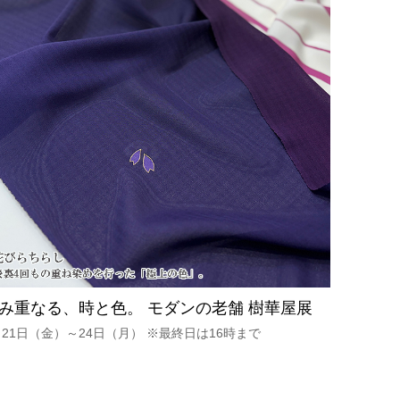
み重なる、時と色。 モダンの老舗 樹華屋展
月21日（金）～24日（月） ※最終日は16時まで