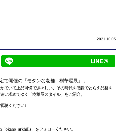
2021.10.05
間限定で開催の「
モダンな老舗 樹華屋展」 。
やかでいて上品可憐で凛々しい、
その時代を感覚でとらえ品格を
を追い求めてゆく「樹華屋スタイル」
をご紹介。
視聴ください♪
am「
okano_arkhills
」をフォローください。