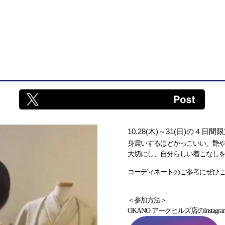
10.28(木)～31(日)の４日
身震いするほどかっこいい、艶
大切にし、
自分らしい着こなし
コーディネートのご参考にぜひご
＜参加方法＞
OKANO アークヒルズ店のInstagr