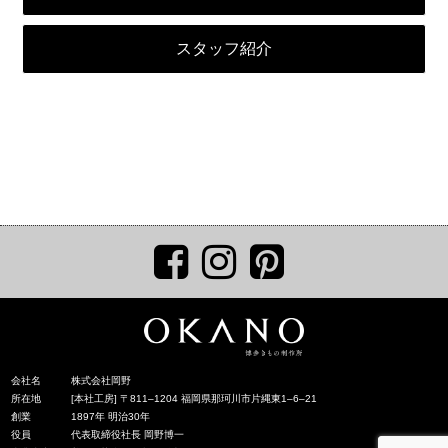
スタッフ紹介
会社名
株式会社岡野
所在地
[本社工房] 〒811‒1204 福岡県那珂川市片縄東1‒6‒21
創業
1897年 明治30年
役員
代表取締役社長 岡野博一