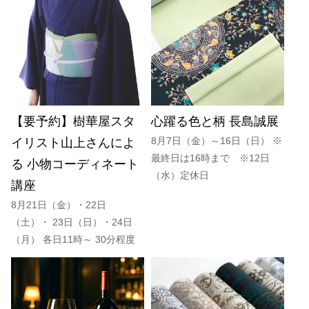
【要予約】樹華屋スタ
心躍る色と柄 長島誠展
8月7日（金）～16日（日） ※
イリスト山上さんによ
最終日は16時まで ※12日
る 小物コーディネート
（水）定休日
講座
8月21日（金）・22日
（土）・ 23日（日）・24日
（月） 各日11時～ 30分程度