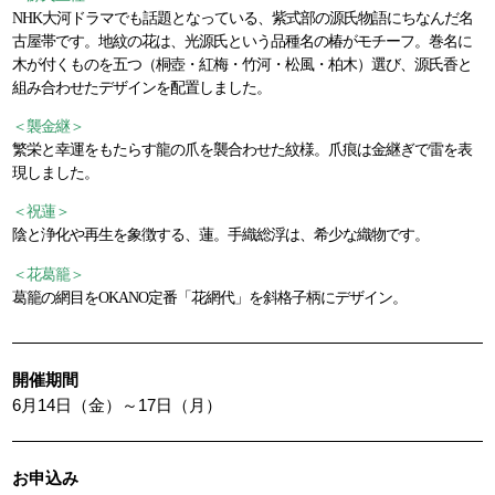
NHK大河ドラマでも話題となっている、紫式部の源氏物語にちなんだ名
古屋帯です。地紋の花は、光源氏という品種名の椿がモチーフ。巻名に
木が付くものを五つ（桐壺・紅梅・竹河・松風・柏木）選び、源氏香と
組み合わせたデザインを配置しました。
＜襲金継＞
繁栄と幸運をもたらす龍の爪を襲合わせた紋様。爪痕は金継ぎで雷を表
現しました。
＜祝蓮＞
陰と浄化や再生を象徴する、蓮。手織総浮は、希少な織物です。
＜花葛籠＞
葛籠の網目をOKANO定番「花網代」を斜格子柄にデザイン。
開催期間
6月14日（金）～17日（月）
お申込み