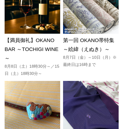
【満員御礼】OKANO
第一回 OKANO帯特集
BAR ～TOCHIGI WINE
～絵緯（えぬき）～
8月7日（金）～10日（月）※
～
最終日は16時まで
8月8日（土）18時30分～／15
日（土）18時30分～