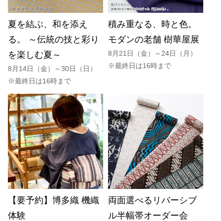
夏を結ぶ、和を添え
積み重なる、時と色。
る。 ～伝統の技と彩り
モダンの老舗 樹華屋展
8月21日（金）～24日（月）
を楽しむ夏～
※最終日は16時まで
8月14日（金）～30日（日）
※最終日は16時まで
【要予約】博多織 機織
両面選べるリバーシブ
体験
ル半幅帯オーダー会