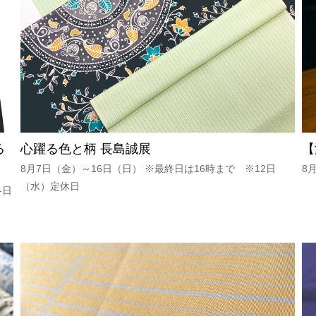
る
心躍る色と柄 長島誠展
【
8月7日（金）～16日（日） ※最終日は16時まで ※12日
8
（水）定休日
各日