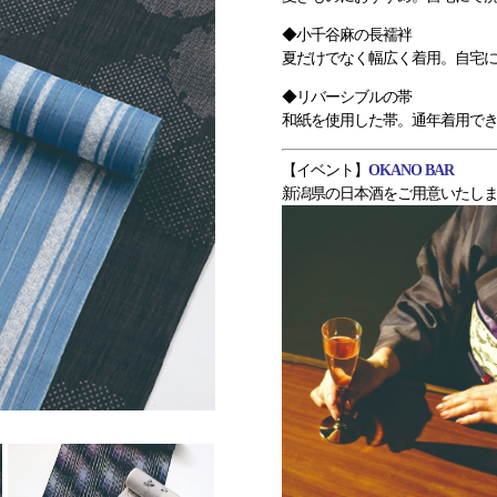
◆小千谷麻の長襦袢
夏だけでなく幅広く着用。自宅
◆リバーシブルの帯
和紙を使用した帯。通年着用で
【イベント】
OKANO BAR
新潟県の日本酒をご用意いたし