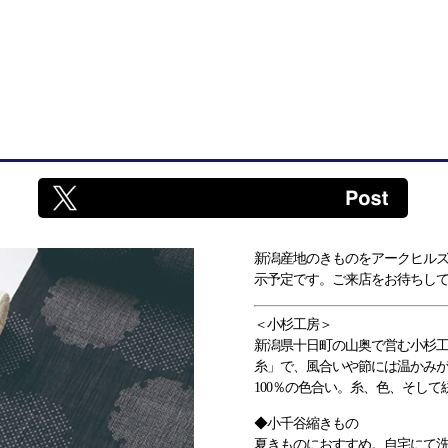
新潟産地のきものをアークヒル
示予定です。ご来店をお待ちし
＜小杉工房＞
新潟県十日町の山奥で営む小杉
糸」で、風合いや節には温かみ
100％の色合い。糸、色、そし
◆小千谷縮きもの
夏きものにおすすめ。自宅にて