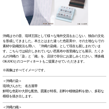
沖縄はその昔、琉球王国として様々な海外交流をおこない、独自の文化
を形成してきました。本土とはまた違った色彩美や、その土地ならでの
素材や染織技法も用い、「沖縄の染織」として現在も親しまれていま
す。こちらでは紹介しきれていない芭蕉布や首里織なども展示。たくさ
んの沖縄の「染」と「織」を、店頭で存分にお楽しみください。博多織
OKANOとのコーディネートもご提案させていただきます。
※画像はすべてイメージです。
＜沖縄の染＞
琉球びんがた 名古屋帯
鮮明な色彩や大胆な配色、図案が特長。顔料や植物染料を使い、多彩な
模様を描き出します。
＜沖縄の織＞