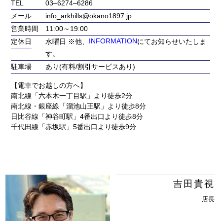
TEL
03‒6274‒6286
メール
info_arkhills@okano1897.jp
営業時間
11:00～19:00
定休日
水曜日 ※他、
INFORMATION
にてお知らせいたしま
す。
駐車場
あり(有料/割引サービスあり)
【電車でお越しの方へ】
南北線「六本木一丁目駅」より徒歩2分
南北線・銀座線「溜池山王駅」より徒歩8分
日比谷線「神谷町駅」4番出口より徒歩8分
千代田線「赤坂駅」5番出口より徒歩9分
吉田貴視
店長