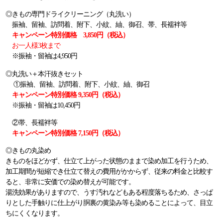
◎きもの専門ドライクリーニング（丸洗い）
振袖、留袖、訪問着、附下、小紋、紬、御召、帯、長襦袢等
キャンペーン特別価格 3,850円（税込
）
お一人様3枚まで
※振袖・留袖は4,950円
◎丸洗い＋本汗抜きセット
①振袖、留袖、訪問着、附下、小紋、紬、御召
キャンペーン特別価格 9,350円（税込）
※振袖・留袖は10,450円
②帯、長襦袢等
キャンペーン特別価格 7,150円（税込）
◎きもの丸染め
きものをほどかず、仕立て上がった状態のままで染め加工を行うため、
加工期間が短縮でき仕立て替えの費用がかからず、従来の料金と比較す
ると、非常に安価での染め替えが可能です。
湯洗効果がありますので、うす汚れなどもある程度落ちるため、さっぱ
りとした手触りに仕上がり胴裏の黄染み等も染めることによって、目立
ちにくくなります。