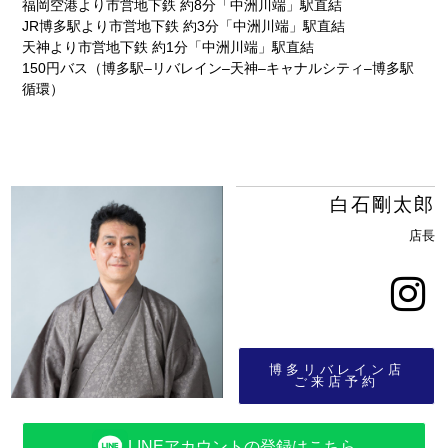
福岡空港より市営地下鉄 約8分「中洲川端」駅直結
JR博多駅より市営地下鉄 約3分「中洲川端」駅直結
天神より市営地下鉄 約1分「中洲川端」駅直結
150円バス（博多駅‒リバレイン‒天神‒キャナルシティ‒博多駅
循環）
白石剛太郎
店長
博多リバレイン店
ご来店予約
LINEアカウントの登録はこちら