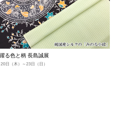
躍る色と柄 長島誠展
月20日（木）～23日（日）