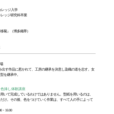
レッジ入学
トカレッジ研究科卒業
選『移菊』（博多織帯）
選
来場
み出す作品に惹かれて、工房の継承を決意し染織の道を志す。女
紅型を継承中。
ク色挿し体験講座
を用いて完成しているわけではありません。型紙を用いるのは、
きだけ。その後、色をつけていく作業は、すべて人の手によって
0・16:00