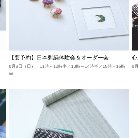
【要予約】日本刺繍体験会＆オーダー会
心
8月9日（日） 11時～12時半／13時～14時半／15時～16時
8
半