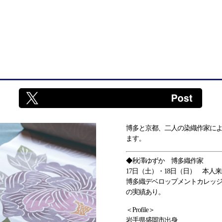
博多と京都、二人の染織作家に
ます。
◆秋澤ゆずか 博多織作家
17日（土）・18日（日） 本人
博多織デベロップメントカレッジ
の実績あり。
＜Profile＞
岩手県盛岡市出身