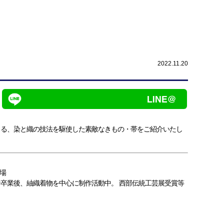
2022.11.20
よる、染と織の技法を駆使した素敵なきもの・帯をご紹介いたし
来場
卒業後、紬織着物を中心に制作活動中。 西部伝統工芸展受賞等