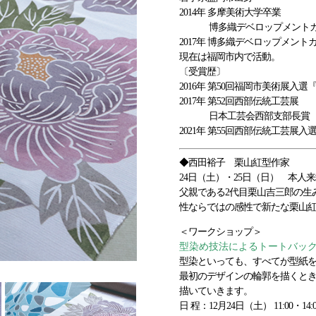
2014年 多摩美術大学卒業
博多織デベロップメントカ
2017年 博多織デベロップメン
現在は福岡市内で活動。
〔受賞歴〕
2016年 第50回福岡市美術展入
2017年 第52回西部伝統工芸展
日本工芸会西部支部長賞
2021年 第55回西部伝統工芸展入
◆西田裕子 栗山紅型作家
24日（土）・25日（日） 本人
父親である2代目栗山吉三郎の生
性ならではの感性で新たな栗山
＜ワークショップ＞
型染め技法によるトートバッ
型染といっても、すべてが型紙
最初のデザインの輪郭を描くと
描いていきます。
日 程：12月24日（土） 11:00・14:0