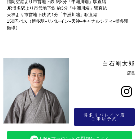
福岡空港より市営地下鉄 約8分「中洲川端」駅直結
JR博多駅より市営地下鉄 約3分「中洲川端」駅直結
天神より市営地下鉄 約1分「中洲川端」駅直結
150円バス（博多駅‒リバレイン‒天神‒キャナルシティ‒博多駅
循環）
白石剛太郎
店長
博多リバレイン店
ご来店予約
LINEアカウントの登録はこちら