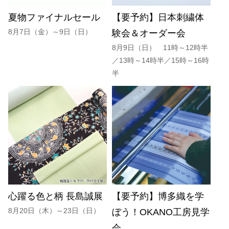
夏物ファイナルセール
【要予約】日本刺繍体
8月7日（金）～9日（日）
験会＆オーダー会
8月9日（日） 11時～12時半
／13時～14時半／15時～16時
半
心躍る色と柄 長島誠展
【要予約】博多織を学
8月20日（木）～23日（日）
ぼう！OKANO工房見学
会