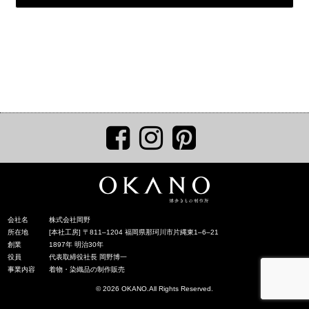
会社名
株式会社岡野
所在地
[本社工房] 〒811‒1204 福岡県那珂川市片縄東1‒6‒21
創業
1897年 明治30年
役員
代表取締役社長 岡野博一
事業内容
着物・染織品の制作販売
© 2026 OKANO.All Rights Reserved.