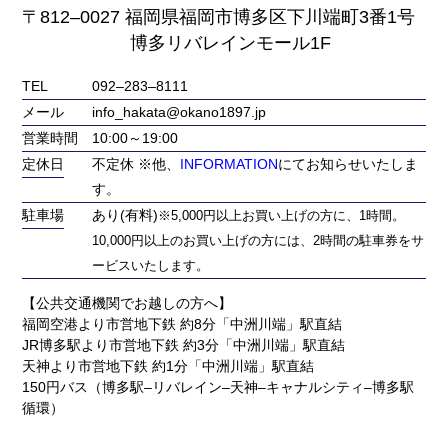
〒812‒0027 福岡県福岡市博多区下川端町3番1号
博多リバレインモール1F
TEL
092‒283‒8111
メール
info_hakata@okano1897.jp
営業時間
10:00～19:00
定休日
不定休 ※他、
INFORMATION
にてお知らせいたしま
す。
駐車場
あり(有料)
※5,000円以上お買い上げの方に、1時間。
10,000円以上のお買い上げの方には、2時間の駐車券をサ
ービスいたします。
【公共交通機関でお越しの方へ】
福岡空港より市営地下鉄 約8分「中洲川端」駅直結
JR博多駅より市営地下鉄 約3分「中洲川端」駅直結
天神より市営地下鉄 約1分「中洲川端」駅直結
150円バス（博多駅‒リバレイン‒天神‒キャナルシティ‒博多駅
循環）