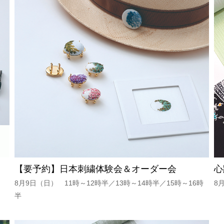
【要予約】日本刺繍体験会＆オーダー会
心
8月9日（日） 11時～12時半／13時～14時半／15時～16時
8
半