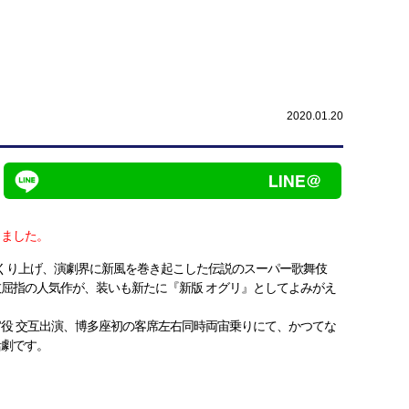
2020.01.20
しました。
くり上げ、演劇界に新風を巻き起こした伝説のスーパー歌舞伎
屈指の人気作が、装いも新たに『新版 オグリ』としてよみがえ
役 交互出演、博多座初の客席左右同時両宙乗りにて、かつてな
活劇です。