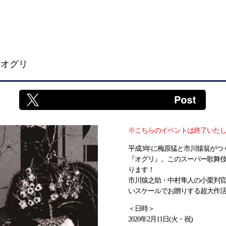
版オグリ
※こちらのイベントは終了いた
平成3年に梅原猛と市川猿翁がつ
『オグリ』。このスーパー歌舞伎
ります！
市川猿之助・中村隼人の小栗判官
いスケールでお贈りする超大作
＜日時＞
2020年2月11日(火・祝)