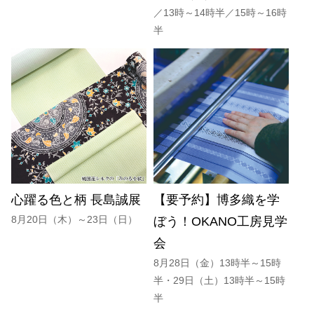
／13時～14時半／15時～16時
半
心躍る色と柄 長島誠展
【要予約】博多織を学
8月20日（木）～23日（日）
ぼう！OKANO工房見学
会
8月28日（金）13時半～15時
半・29日（土）13時半～15時
半