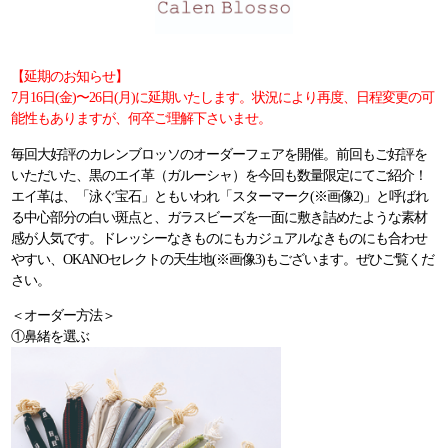
【延期のお知らせ】
7月16日(金)〜26日(月)に延期いたします。状況により再度、日程変更の可
能性もありますが、
何卒ご理解下さいませ。
毎回大好評のカレンブロッソのオーダーフェアを開催。前回もご好評を
いただいた、黒のエイ革（ガルーシャ）を今回も数量限定にてご紹介！
エイ革は、「泳ぐ宝石」ともいわれ「スターマーク(※画像2)」と呼ばれ
る中心部分の白い斑点と、ガラスビーズを一面に敷き詰めたような素材
感が人気です。ドレッシーなきものにもカジュアルなきものにも合わせ
やすい、OKANOセレクトの天生地(※画像3)もございます。ぜひご覧くだ
さい。
＜オーダー方法＞
①鼻緒を選ぶ