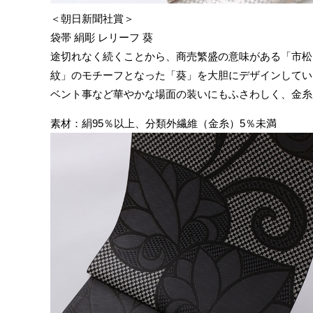
＜朝日新聞社賞＞
袋帯 絹彫 レリーフ 葵
途切れなく続くことから、商売繁盛の意味がある「市松
紋」のモチーフとなった「葵」を大胆にデザインしてい
ベント事など華やかな場面の装いにもふさわしく、金糸
素材：絹95％以上、分類外繊維（金糸）5％未満