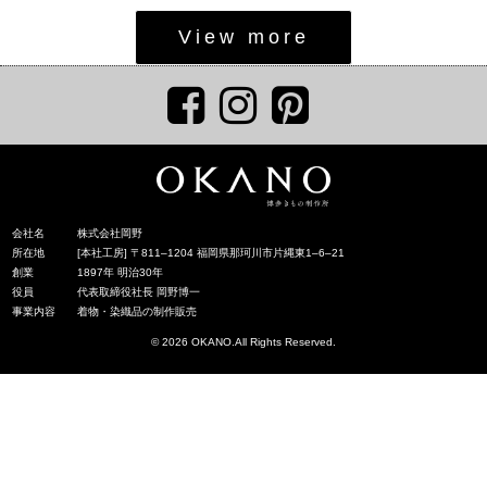
View more
会社名
株式会社岡野
所在地
[本社工房] 〒811‒1204 福岡県那珂川市片縄東1‒6‒21
創業
1897年 明治30年
役員
代表取締役社長 岡野博一
事業内容
着物・染織品の制作販売
© 2026 OKANO.All Rights Reserved.