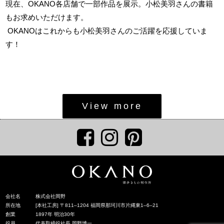
現在、OKANO各店舗で一部作品を展示。小松美羽さんの書籍
もお求めいただけます。
OKANOはこれからも小松美羽さんのご活躍を応援していま
す！
View more
会社名
株式会社岡野
所在地
[本社工房] 〒811‒1204 福岡県那珂川市片縄東1‒6‒21
創業
1897年 明治30年
役員
代表取締役社長 岡野博一