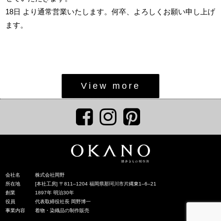
18日 より通常営業いたします。何卒、よろしくお願い申し上げ
ます。
View more
会社名
株式会社岡野
所在地
[本社工房] 〒811‒1204 福岡県那珂川市片縄東1‒6‒21
創業
1897年 明治30年
役員
代表取締役社長 岡野博一
事業内容
着物・染織品の制作販売