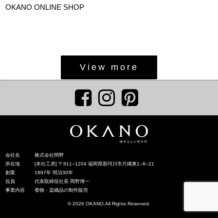
OKANO ONLINE SHOP
View more
会社名
株式会社岡野
所在地
[本社工房] 〒811‒1204 福岡県那珂川市片縄東1‒6‒21
創業
1897年 明治30年
役員
代表取締役社長 岡野博一
事業内容
着物・染織品の制作販売
© 2026 OKANO.All Rights Reserved.