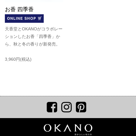
お香 四季香
天香堂とOKANOがコラボレー
ションしたお香「四季香」か
ら、秋と冬の香りが新発売。
3,960円(税込)