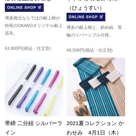
（ひょうすい）
博多織元ならではの献上柄が
特長のOKANOオリジナル献上
博多の献上柄と、斜め縞、雪
浴衣。
輪のリバーシブル仕様。
63,800円(税込・仕立別）
49,500円(税込・仕立別)
帯締 二分紐 シルバーラ
2021夏コレクション か
イン
わせみ 4月1日（木）