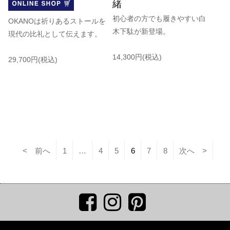
緒
初心者の方でも履きやすい白
OKANOは祈りあるストールを
木下駄が新登場。
現代の比礼として伝えます。
14,300円(税込)
29,700円(税込)
< 前へ
1
…
4
5
6
7
8
次へ >