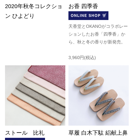
2020年秋冬コレクショ
お香 四季香
ン ひよどり
天香堂とOKANOがコラボレー
ションしたお香「四季香」か
ら、秋と冬の香りが新発売。
3,960円(税込)
ストール 比礼
草履 白木下駄 絽献上鼻