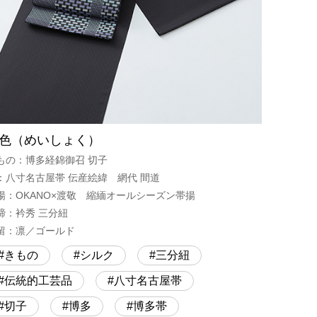
色（めいしょく）
もの：博多経錦御召 切子
：八寸名古屋帯 伝産絵緯 網代 間道
揚：OKANO×渡敬 縮緬オールシーズン帯揚
締：衿秀 三分紐
留：凛／ゴールド
きもの
シルク
三分紐
伝統的工芸品
八寸名古屋帯
切子
博多
博多帯