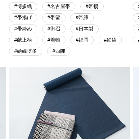
博多織
名古屋帯
帯揚
帯揚げ
帯留
帯締
帯締め
御召
日本製
献上柄
着物
福岡
絵緯
絵緯博多
西陣