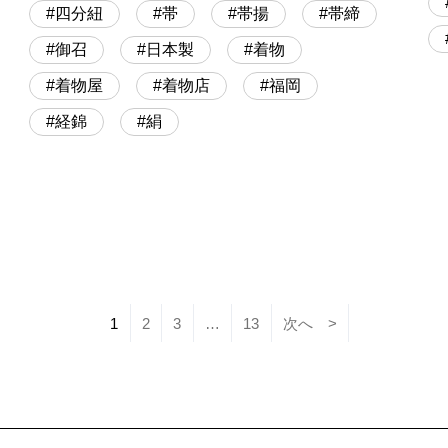
四分紐
帯
帯揚
帯締
御召
日本製
着物
着物屋
着物店
福岡
経錦
絹
1
2
3
…
13
次へ >