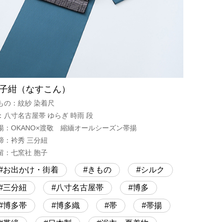
子紺（なすこん）
もの：紋紗 染着尺
：八寸名古屋帯 ゆらぎ 時雨 段
揚：OKANO×渡敬 縮緬オールシーズン帯揚
締：衿秀 三分紐
留：七窯社 胞子
お出かけ・街着
きもの
シルク
三分紐
八寸名古屋帯
博多
博多帯
博多織
帯
帯揚