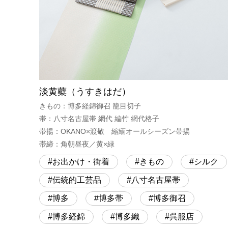
淡黄蘗（うすきはだ）
きもの：博多経錦御召 籠目切子
帯：八寸名古屋帯 網代 編竹 網代格子
帯揚：OKANO×渡敬 縮緬オールシーズン帯揚
帯締：角朝昼夜／黄×緑
お出かけ・街着
きもの
シルク
伝統的工芸品
八寸名古屋帯
博多
博多帯
博多御召
博多経錦
博多織
呉服店