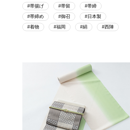
帯揚げ
帯留
帯締
帯締め
御召
日本製
着物
福岡
絹
西陣