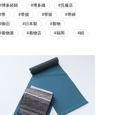
博多経錦
博多織
呉服店
帯
帯揚
帯留
帯締
御召
日本製
着物
着物屋
着物店
福岡
絹