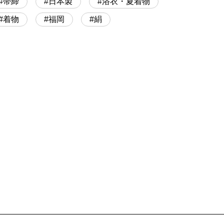
帯締
日本製
浴衣・夏着物
着物
福岡
絹