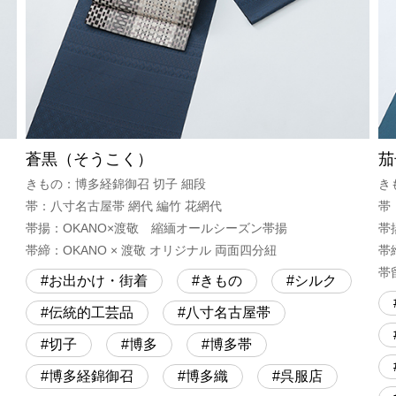
蒼黒（そうこく）
茄
きもの：博多経錦御召 切子 細段
き
帯：八寸名古屋帯 網代 編竹 花網代
帯
帯揚：OKANO×渡敬 縮緬オールシーズン帯揚
帯
帯締：OKANO × 渡敬 オリジナル 両面四分紐
帯
帯
お出かけ・街着
きもの
シルク
伝統的工芸品
八寸名古屋帯
切子
博多
博多帯
博多経錦御召
博多織
呉服店