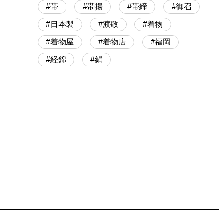
帯
帯揚
帯締
御召
日本製
渡敬
着物
着物屋
着物店
福岡
経錦
絹