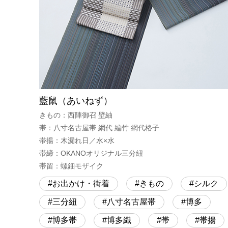
藍鼠（あいねず）
きもの：西陣御召 壁紬
帯：八寸名古屋帯 網代 編竹 網代格子
帯揚：木漏れ日／水×水
帯締：OKANOオリジナル三分紐
帯留：螺鈿モザイク
お出かけ・街着
きもの
シルク
三分紐
八寸名古屋帯
博多
博多帯
博多織
帯
帯揚