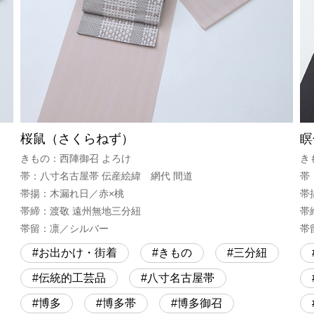
桜鼠（さくらねず）
瞑
きもの：西陣御召 よろけ
き
帯：八寸名古屋帯 伝産絵緯 網代 間道
帯
帯揚：木漏れ日／赤×桃
帯
帯締：渡敬 遠州無地三分紐
帯
帯留：凛／シルバー
帯
お出かけ・街着
きもの
三分紐
伝統的工芸品
八寸名古屋帯
博多
博多帯
博多御召